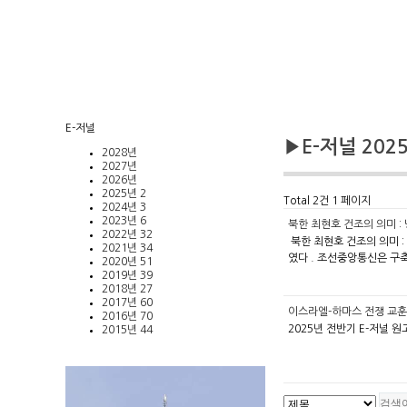
E-저널
▶E-저널 2025년
2028년
2027년
2026년
2025년
2
Total 2건
1 페이지
2024년
3
2023년
6
북한 최현호 건조의 의미 
2022년
32
​ 북한 최현호 건조의 의미 
2021년
34
였다 . 조선중앙통신은 구
2020년
51
2019년
39
2018년
27
2017년
60
이스라엘-하마스 전쟁 교훈
2016년
70
2025년 전반기 E-저널 원
2015년
44