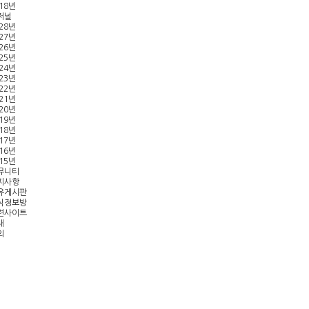
18년
-저널
28년
27년
26년
25년
24년
23년
22년
21년
20년
19년
18년
17년
16년
15년
뮤니티
지사항
유게시판
식정보방
련사이트
내
외