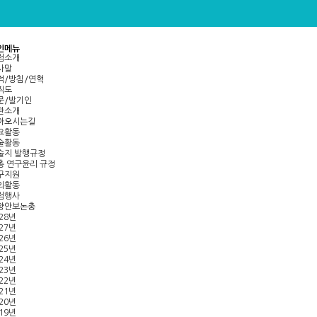
인메뉴
럼소개
사말
적/방침/연혁
직도
문/발기인
관소개
아오시는길
요활동
술활동
술지 발행규정
총 연구윤리 규정
구지원
외활동
럼행사
양안보논총
28년
27년
26년
25년
24년
23년
22년
21년
20년
19년