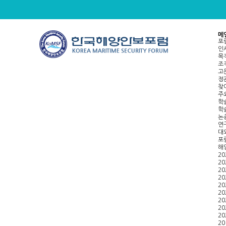
메
포
인
목
조
고
정
찾
주
학
학
논
연
대
포
해
20
20
20
20
20
20
20
20
20
20