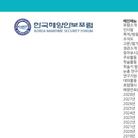
메인메뉴
포럼소개
인사말
목적/방
조직도
고문/발
정관소개
찾아오시
주요활동
학술활동
학술지 
논총 연구
연구지원
대외활동
포럼행사
해양안보
2028년
2027년
2026년
2025년
2024년
2023년
2022년
2021년
2020년
2019년