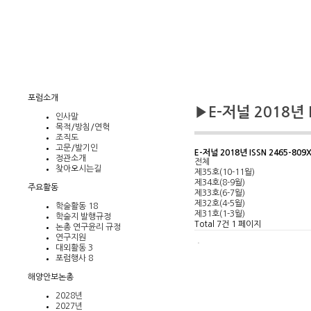
포럼소개
▶E-저널 2018년 IS
인사말
목적/방침/연혁
조직도
고문/발기인
E-저널 2018년 ISSN 2465-809
정관소개
전체
찾아오시는길
제35호(10-11월)
제34호(8-9월)
주요활동
제33호(6-7월)
제32호(4-5월)
학술활동
18
제31호(1-3월)
학술지 발행규정
Total 7건
1 페이지
논총 연구윤리 규정
연구지원
대외활동
3
포럼행사
8
해양안보논총
2028년
2027년