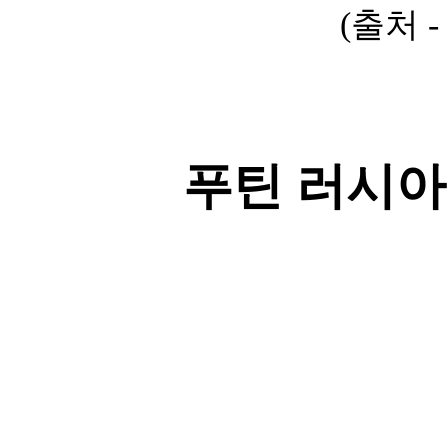
​(출처 -
푸틴 러시아