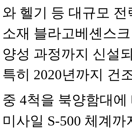
와 헬기 등 대규모 전
소재 블라고베셴스크
양성 과정까지 신설되
특히 2020년까지 건
중 4척을 북양함대에
미사일 S-500 체계