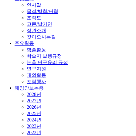
인사말
목적/방침/연혁
조직도
고문/발기인
정관소개
찾아오시는길
주요활동
학술활동
학술지 발행규정
논총 연구윤리 규정
연구지원
대외활동
포럼행사
해양안보논총
2028년
2027년
2026년
2025년
2024년
2023년
2022년