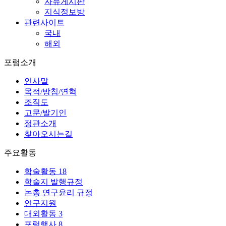
자유게시판
지식정보방
관련사이트
국내
해외
포럼소개
인사말
목적/방침/연혁
조직도
고문/발기인
정관소개
찾아오시는길
주요활동
학술활동
18
학술지 발행규정
논총 연구윤리 규정
연구지원
대외활동
3
포럼행사
8