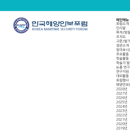
메인메뉴
포럼소개
인사말
목적/방
조직도
고문/발
정관소개
찾아오시
주요활동
학술활동
학술지 
논총 연구
연구지원
대외활동
포럼행사
해양안보
2028년
2027년
2026년
2025년
2024년
2023년
2022년
2021년
2020년
2019년